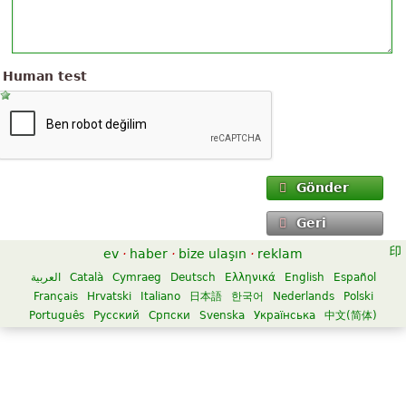
Human test
Gönder
Geri
ev
·
haber
·
bize ulaşın
·
reklam
العربية
Català
Cymraeg
Deutsch
Ελληνικά
English
Español
Français
Hrvatski
Italiano
日本語
한국어
Nederlands
Polski
Português
Русский
Српски
Svenska
Українська
中文(简体)