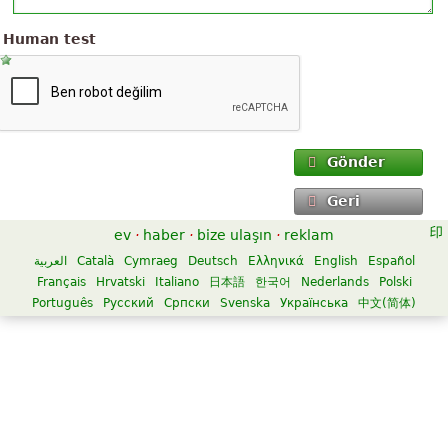
Human test
Gönder
Geri
ev
·
haber
·
bize ulaşın
·
reklam
العربية
Català
Cymraeg
Deutsch
Ελληνικά
English
Español
Français
Hrvatski
Italiano
日本語
한국어
Nederlands
Polski
Português
Русский
Српски
Svenska
Українська
中文(简体)